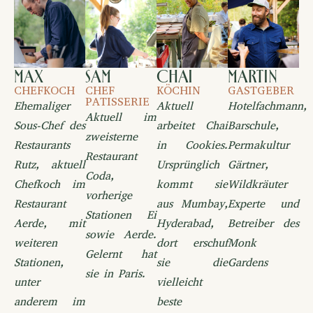
Max
Sam
Chai
Martin
CHEFKOCH
CHEF
KÖCHIN
GASTGEBER
PATISSERIE
Ehemaliger
Aktuell
Hotelfachmann,
Aktuell im
Sous-Chef des
arbeitet Chai
Barschule,
zweisterne
Restaurants
in Cookies.
Permakultur
Restaurant
Rutz, aktuell
Ursprünglich
Gärtner,
Coda,
Chefkoch im
kommt sie
Wildkräuter
vorherige
Restaurant
aus Mumbay,
Experte und
Stationen Ei
Aerde, mit
Hyderabad,
Betreiber des
sowie Aerde.
weiteren
dort erschuf
Monk
Gelernt hat
Stationen,
sie die
Gardens
sie in Paris.
unter
vielleicht
anderem im
beste