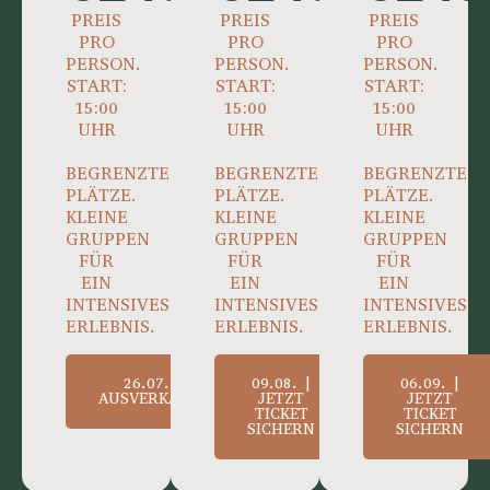
PREIS
PREIS
PREIS
PRO
PRO
PRO
PERSON.
PERSON.
PERSON.
START:
START:
START:
15:00
15:00
15:00
UHR
UHR
UHR
BEGRENZTE
BEGRENZTE
BEGRENZTE
PLÄTZE.
PLÄTZE.
PLÄTZE.
KLEINE
KLEINE
KLEINE
GRUPPEN
GRUPPEN
GRUPPEN
FÜR
FÜR
FÜR
EIN
EIN
EIN
INTENSIVES
INTENSIVES
INTENSIVES
ERLEBNIS.
ERLEBNIS.
ERLEBNIS.
26.07. |
09.08. |
06.09. |
AUSVERKAUFT
JETZT
JETZT
TICKET
TICKET
SICHERN
SICHERN