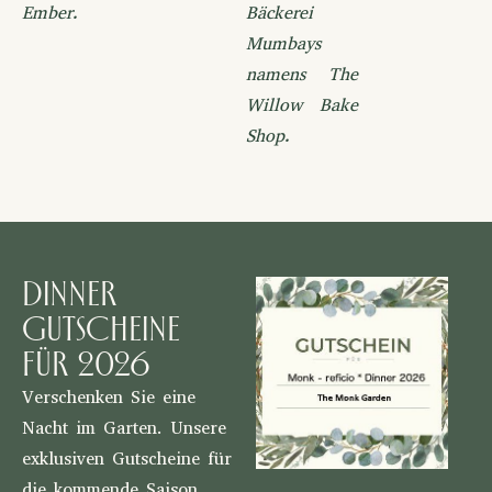
Ember.
Bäckerei
Mumbays
namens The
Willow Bake
Shop.
Dinner
Gutscheine
für 2026
Verschenken Sie eine
Nacht im Garten. Unsere
exklusiven Gutscheine für
die kommende Saison