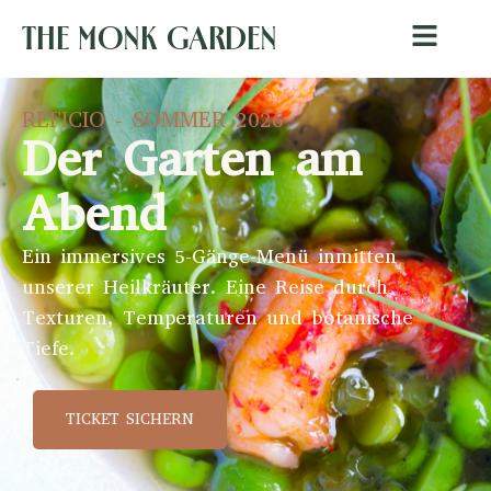
The Monk Garden
REFICIO - SOMMER 2026
Der Garten am
Abend
Ein immersives 5-Gänge-Menü inmitten
unserer Heilkräuter. Eine Reise durch
Texturen, Temperaturen und botanische
Tiefe.
TICKET SICHERN