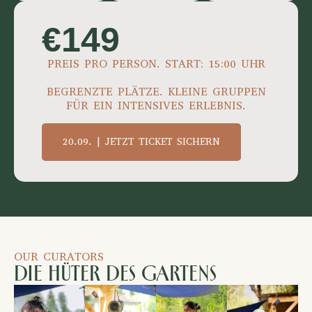
€149
PREIS PRO PERSON. START: 15:00 UHR
BEGRENZTE PLÄTZE. KLEINE GRUPPEN
FÜR EIN INTENSIVES ERLEBNIS.
20.09. | JETZT TICKET SICHERN
OUR CURATORS
Die Hüter des Gartens